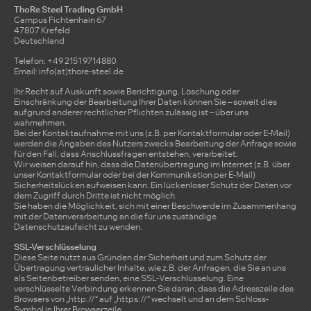
ThoRe Steel Trading GmbH
Campus Fichtenhain 67
47807 Krefeld
Deutschland
Telefon: +49 2151 9714880
Email: info(at)thore-steel.de
Ihr Recht auf Auskunft sowie Berichtigung, Löschung oder
Einschränkung der Bearbeitung Ihrer Daten können Sie – soweit dies
aufgrund anderer rechtlicher Pflichten zulässig ist – über uns
wahrnehmen.
Bei der Kontaktaufnahme mit uns (z.B. per Kontaktformular oder E-Mail)
werden die Angaben des Nutzers zwecks Bearbeitung der Anfrage sowie
für den Fall, dass Anschlussfragen entstehen, verarbeitet.
Wir weisen darauf hin, dass die Datenübertragung im Internet (z.B. über
unser Kontaktformular oder bei der Kommunikation per E-Mail)
Sicherheitslücken aufweisen kann. Ein lückenloser Schutz der Daten vor
dem Zugriff durch Dritte ist nicht möglich.
Sie haben die Möglichkeit, sich mit einer Beschwerde im Zusammenhang
mit der Datenverarbeitung an die für uns zuständige
Datenschutzaufsicht zu wenden.
SSL-Verschlüsselung
Diese Seite nutzt aus Gründen der Sicherheit und zum Schutz der
Übertragung vertraulicher Inhalte, wie z.B. der Anfragen, die Sie an uns
als Seitenbetreiber senden, eine SSL-Verschlüsselung. Eine
verschlüsselte Verbindung erkennen Sie daran, dass die Adresszeile des
Browsers von „http://“ auf „https://“ wechselt und an dem Schloss-
Symbol in Ihrer Browserzeile.