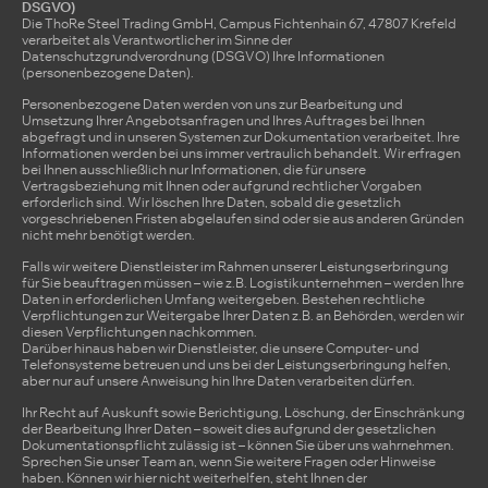
DSGVO)
Die ThoRe Steel Trading GmbH, Campus Fichtenhain 67, 47807 Krefeld
verarbeitet als Verantwortlicher im Sinne der
Datenschutzgrundverordnung (DSGVO) Ihre Informationen
(personenbezogene Daten).
Personenbezogene Daten werden von uns zur Bearbeitung und
Umsetzung Ihrer Angebotsanfragen und Ihres Auftrages bei Ihnen
abgefragt und in unseren Systemen zur Dokumentation verarbeitet. Ihre
Informationen werden bei uns immer vertraulich behandelt. Wir erfragen
bei Ihnen ausschließlich nur Informationen, die für unsere
Vertragsbeziehung mit Ihnen oder aufgrund rechtlicher Vorgaben
erforderlich sind. Wir löschen Ihre Daten, sobald die gesetzlich
vorgeschriebenen Fristen abgelaufen sind oder sie aus anderen Gründen
nicht mehr benötigt werden.
Falls wir weitere Dienstleister im Rahmen unserer Leistungserbringung
für Sie beauftragen müssen – wie z.B. Logistikunternehmen – werden Ihre
Daten in erforderlichen Umfang weitergeben. Bestehen rechtliche
Verpflichtungen zur Weitergabe Ihrer Daten z.B. an Behörden, werden wir
diesen Verpflichtungen nachkommen.
Darüber hinaus haben wir Dienstleister, die unsere Computer- und
Telefonsysteme betreuen und uns bei der Leistungserbringung helfen,
aber nur auf unsere Anweisung hin Ihre Daten verarbeiten dürfen.
Ihr Recht auf Auskunft sowie Berichtigung, Löschung, der Einschränkung
der Bearbeitung Ihrer Daten – soweit dies aufgrund der gesetzlichen
Dokumentationspflicht zulässig ist – können Sie über uns wahrnehmen.
Sprechen Sie unser Team an, wenn Sie weitere Fragen oder Hinweise
haben. Können wir hier nicht weiterhelfen, steht Ihnen der