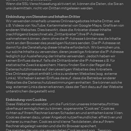
Wenn die SSL-Verschlüsselung aktiviert ist, können die Daten, die Sie an
uns übermitteln, nicht von Dritten mitgelesen werden.
Einbindung von Diensten und Inhalten Dritter
Wir verwenden innerhalb unseres Onlineangebotes Inhalte Dritter, wie
z.B. Videos von YouTube, Kartenmaterial von Google-Maps, Grafiken von
anderen Websites. Dies bewirkt, dass die Anbieter dieser Inhalte
(nachfolgend bezeichnet als „Drittanbieter“) Ihre IP-Adresse
wahrnehmen können, denn ohne die IP-Adresse könnten sie die Inhalte
nicht an den Browser des jeweiligen Nutzers senden. Die IP-Adresse ist
damit für die Darstellung dieser Inhalte erforderlich. Wir bemühen uns,
nur solche Inhalte zu verwenden, deren jeweilige Anbieter die IP-Adresse
lediglich zur Auslieferung der Inhalte verwenden. Jedoch haben wir
keinen Einfluss darauf, falls die Drittanbieter die IP-Adresse z.B. für
statistische Zwecke speichern. Hierzu finden Sie in der Regel die
Datenschutzhinweise auf den jeweiligen Websites des Anbieters.
Das Onlineangebot enthält Links zu anderen Websites (sog. externe
Links). Wir haben keinen Einfluss darauf, dass die Betreiber anderer
Websites die Datenschutzbestimmungen einhalten. Sie können solche
sog. externen Links daran erkennen, dass der Text dazu auf der Website
unterstrichen dargestellt wird.
Einbindung von Cookies
Diese Website verwendet, um die Funktion unseres Internetauftrittes
überhaupt ermöglichen zu können, sogenannte "Cookies". Cookies
richten auf Ihrem Rechner keinen Schaden an und enthalten keine Viren.
Cookies dienen dazu, unser Angebot nutzerfreundlicher, effektiver und
sicherer zu machen. Cookies sind kleine Textdateien, die auf Ihrem
Rechner abgelegt werden und die Ihr Browser speichert.
Die meisten der von uns verwendeten Cookies sind sog. „Session-