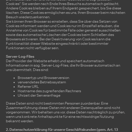
Cookies“. Sie werden nach Ende Ihres Besuchs automatisch gelöscht.
Andere Cookies bleiben auf Ihrem Endgerät gespeichert, bis Sie diese
löschen. Diese Cookies ermöglichen es uns, Ihren Browser beim nächsten
Besuch wiederzuerkennen.
Sie können Ihren Browser so einstellen, dass Sie über das Setzen von
Cookies informiert werden und Cookies nur im Einzelfall erlauben, die
Annahme von Cookies für bestimmte Fälle oder generell ausschließen
sowie das automatische Löschen der Cookies beim Schließen des
Browsers aktivieren. Bei der Deaktivierung von Cookies kann die
Funktionalität dieser Website eingeschränkt oder bestimmter
Funktionen nicht verfügbar sein.
Server-Log-Files
Der Provider der Website erhebt und speichert automatisch
Informationen in sog. Server-Log-Files, die Ihr Browser automatisch an
uns übermittelt. Dies sind:
Browsertyp und Browserversion
verwendetes Betriebssystem
Referrer URL
Hostname des zugreifenden Rechners
Uhrzeit der Serveranfrage
Diese Daten sind nicht bestimmten Personen zuordenbar. Eine
Zusammenführung dieser Daten mit anderen Datenquellen wird nicht
vorgenommen. Wir behalten uns vor, diese Daten nachträglich zu prüfen,
wenn uns konkrete Anhaltspunkte für eine rechtswidrige Nutzung
bekannt werden.
2. Datenschutzerklärung für unsere Geschäftskunden (gem. Art. 13